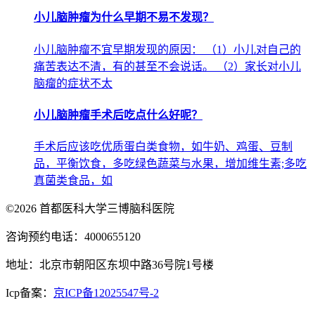
小儿脑肿瘤为什么早期不易不发现？
小儿脑肿瘤不宜早期发现的原因： （1）小儿对自己的
痛苦表达不清，有的甚至不会说话。 （2）家长对小儿
脑瘤的症状不太
小儿脑肿瘤手术后吃点什么好呢？
手术后应该吃优质蛋白类食物，如牛奶、鸡蛋、豆制
品，平衡饮食，多吃绿色蔬菜与水果，增加维生素;多吃
真菌类食品，如
©2026 首都医科大学三博脑科医院
咨询预约电话：4000655120
地址：北京市朝阳区东坝中路36号院1号楼
Icp备案：
京ICP备12025547号-2