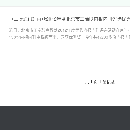
《三博通讯》再获2012年度北京市工商联内报内刊评选优
近日，北京市工商联宣教处2012年度优秀内报内刊评选活动在京
190份内报内刊中脱颖而出，喜获优秀奖，今年共有200多份内报内刊
共
1
页
1
条记录