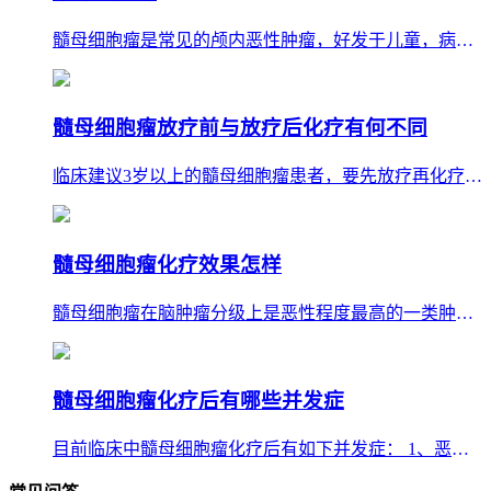
髓母细胞瘤是常见的颅内恶性肿瘤，好发于儿童，病程短，进展快。该病常以头疼、呕吐为首发症状，常出现步态不稳、强迫
髓母细胞瘤放疗前与放疗后化疗有何不同
临床建议3岁以上的髓母细胞瘤患者，要先放疗再化疗。临床研究证明，3岁以上患儿先放疗再化疗的生存时间优于先化疗再放
髓母细胞瘤化疗效果怎样
髓母细胞瘤在脑肿瘤分级上是恶性程度最高的一类肿瘤，但是相较于其他肿瘤，它是对化疗非常敏感的一类肿瘤，化疗效果较
髓母细胞瘤化疗后有哪些并发症
目前临床中髓母细胞瘤化疗后有如下并发症： 1、恶心、呕吐； 2、骨髓抑制，患者会出现白细胞、血小板、血红蛋白数量的