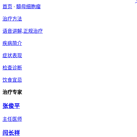
首页
·
髓母细胞瘤
治疗方法
语音讲解,正规治疗
疾病简介
症状表现
检查诊断
饮食宜忌
治疗专家
张俊平
主任医师
闫长祥