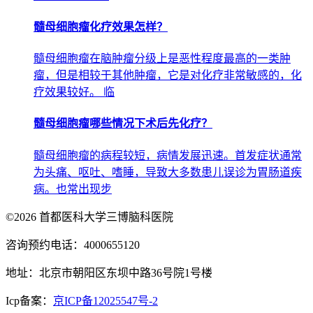
髓母细胞瘤化疗效果怎样？
髓母细胞瘤在脑肿瘤分级上是恶性程度最高的一类肿
瘤，但是相较于其他肿瘤，它是对化疗非常敏感的，化
疗效果较好。 临
髓母细胞瘤哪些情况下术后先化疗？
髓母细胞瘤的病程较短，病情发展迅速。首发症状通常
为头痛、呕吐、嗜睡，导致大多数患儿误诊为胃肠道疾
病。也常出现步
©2026 首都医科大学三博脑科医院
咨询预约电话：4000655120
地址：北京市朝阳区东坝中路36号院1号楼
Icp备案：
京ICP备12025547号-2