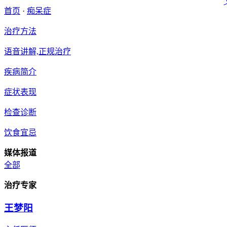
首页
·
痴呆症
治疗方法
语音讲解,正规治疗
疾病简介
症状表现
检查诊断
饮食宜忌
媒体报道
全部
治疗专家
王梦阳