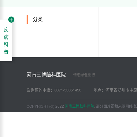
分类
疾
病
科
普
河南三博脑科医院
请您绿色出行
咨询预约电话：
0371-53351456
地点：
河南省郑州市中原
COPYRIGHT (©) 2022
河南三博脑科医院
. 部分图片视频来源网络 