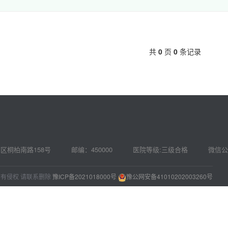
共
0
页
0
条记录
区桐柏南路158号
邮编：
450000
医院等级:
三级合格
微信公
如有侵权 请联系删除
豫ICP备2021018000号
豫公网安备41010202003260号