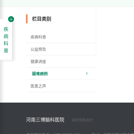
栏目类别
疾
病
疾病科普
科
公益预告
普
健康讲座
疑难病例
医患之声
河南三博脑科医院
请您绿色出行