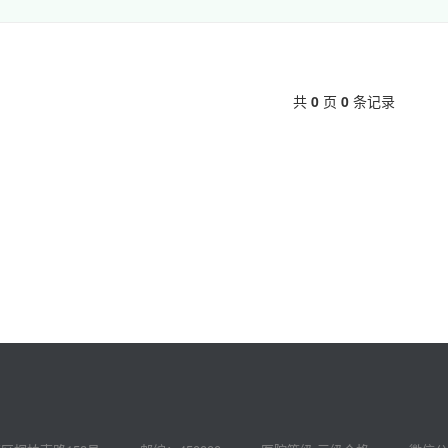
共
0
页
0
条记录