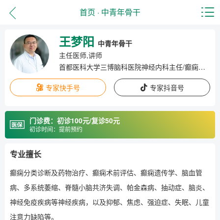
首页
·
中青年骨干
王梦阳
中青年骨干
主任医师,讲师
首都医科大学三博脑科医院神经内科主任/癫痫中心副主任
专家快手号
专家抖音号
门诊费：初诊100元/复诊50元
初诊时间：提前预约
专业擅长
癫痫分类诊断及药物治疗、癫痫术前评估、癫痫遗传学、脑血管
病、多系统萎缩、脊髓小脑共济失调、帕金森病、抽动症、脑炎、
神经免疫疾病等神经疾病，以及抑郁、焦虑、强迫症、失眠、儿童
注意力缺陷等。