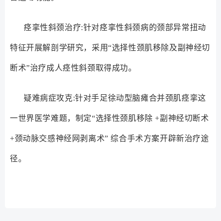
痉挛性斜颈治疗:针对痉挛性斜颈病的颈部异常扭动
特征开展解剖学研究，采用“选择性颈肌移除及副神经切
断术”治疗成人痉性斜颈取得成功。
疑难病症攻克:针对手足徐动型脑瘫合并颈肌痉挛这
一世界医学难题，制定“选择性颈肌移除 +副神经切断术
+颈动脉交感神经网剥离术” 综合手术方案开辟新治疗途
径。