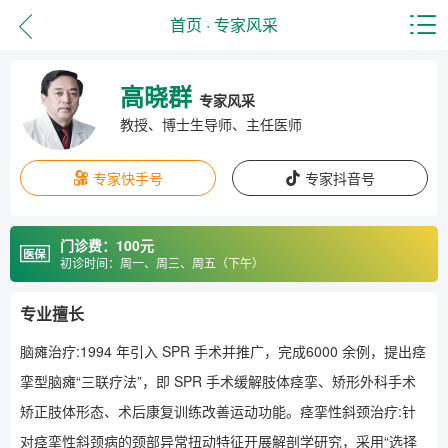
首页
·
专家风采
高晓群
专家风采
教授、博士生导师、主任医师
专家快手号
专家抖音号
门诊费：100元
初诊时间：周一、周三、周五（下午）
专业擅长
脑瘫治疗:1994 年引入 SPR 手术并推广，完成6000 余例，提出痉
挛型脑瘫“三联疗法”，即 SPR 手术缓解肢体痉挛、矫形外科手术
矫正肢体形态、术后康复训练改善运动功能。痉挛性斜颈治疗:针
对痉挛性斜颈病的颈部异常扭动特征开展解剖学研究，采用“选择