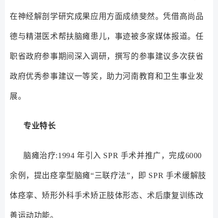
在神经解剖学研究成果应用方面成绩斐然。凭借高尚品
德与精湛医术帮扶脑瘫患儿，事迹被多家媒体报道。任
职省政府参事期间深入调研，撰写的参事建议多次获省
政府优秀参事建议一等奖，助力河南教育和卫生事业发
展。
专业特长
脑瘫治疗:1994 年引入 SPR 手术并推广，完成6000
余例，提出痉挛型脑瘫“三联疗法”，即 SPR 手术缓解肢
体痉挛、矫形外科手术矫正肢体形态、术后康复训练改
善运动功能。