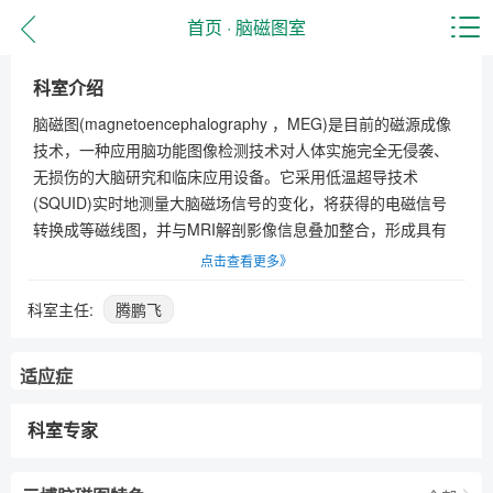
首页
·
脑磁图室
科室介绍
脑磁图(magnetoencephalography ，MEG)是目前的磁源成像
技术，一种应用脑功能图像检测技术对人体实施完全无侵袭、
无损伤的大脑研究和临床应用设备。它采用低温超导技术
(SQUID)实时地测量大脑磁场信号的变化，将获得的电磁信号
转换成等磁线图，并与MRI解剖影像信息叠加整合，形成具有
功能信息的解剖学定位图像，反映神经细胞在不同功能状态下
点击查看更多》
所产生磁场的变化，因此能相对直接反映神经元的活动状态，
为了解脑功能瞬时情况提供信息;并且MEG还可将采集到的脑磁
科室主任:
腾鹏飞
信号分析结果重叠到MRI图像上，从而将生理功能和解剖结构
融合在一起
适应症
科室专家