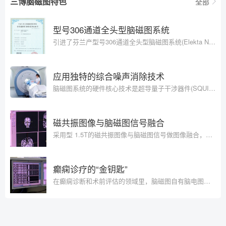
三博脑磁图特色
全部
型号306通道全头型脑磁图系统
引进了芬兰产型号306通道全头型脑磁图系统(Elekta Neuromag® 306-channel MEG systems)和配套设备。采用了新型的信号源分析软件，为
应用独特的综合噪声消除技术
脑磁图系统的硬件核心技术是超导量子干涉器件(SQUID)，采用了佳信号和噪声比的磁场梯度计和磁强计相结合的传感器。采用
磁共振图像与脑磁图信号融合
采用型 1.5T的磁共振图像与脑磁图信号做图像融合，获得更加清晰的功能解剖图像。
癫痫诊疗的“金钥匙”
在癫痫诊断和术前评估的领域里，脑磁图自有脑电图、核磁共振无法比拟的优势。 “一个鼎的三只脚，缺一不可” 一位癫