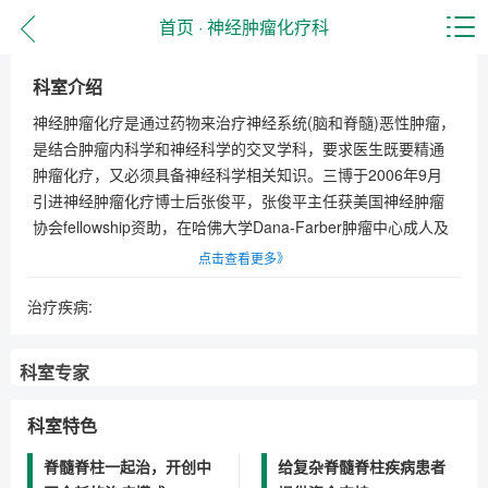
首页
·
神经肿瘤化疗科
科室介绍
神经肿瘤化疗是通过药物来治疗神经系统(脑和脊髓)恶性肿瘤，
是结合肿瘤内科学和神经科学的交叉学科，要求医生既要精通
肿瘤化疗，又必须具备神经科学相关知识。三博于2006年9月
引进神经肿瘤化疗博士后张俊平，张俊平主任获美国神经肿瘤
协会fellowship资助，在哈佛大学Dana-Farber肿瘤中心成人及
儿童神经肿瘤化疗科培训一年，是国内少有的、经过肿瘤内科
点击查看更多》
学和神经科学系统培训的专业神经肿瘤化疗医生......
治疗疾病:
科室专家
科室特色
脊髓脊柱一起治，开创中
给复杂脊髓脊柱疾病患者