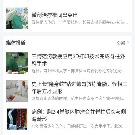
微创治疗椎间盘突出
脊柱是人体的一个重要结构，起着支撑身躯并(支持)参与人体各种运动和身躯活动。脊柱和椎体的各部分结构都是为了维护躯
媒体报道
全部
三博范涛教授应用3D打印技术完成脊柱外
科手术
近日，首都医科大学三博脑科医院脊髓脊柱专家范涛教授运用3D打印成功为一名寰枢椎脱位的患者实施手术，范涛教授介绍，
史上长“隐身蛇”钻进帅哥教练脊髓，怪相三
年后方才显形
刚接诊李炎华的时候，范主任也拿不准这个瘤子到底是什么性质。CT看不清楚，造影剂打进去也不明显，核磁看不出来形态。
病例：胸2-4脊髓内肿瘤合并脊柱后突与侧
弯畸形
17岁青春少年的他，已经经历过一次大手术了。此次肿瘤复发、脊柱畸形让他和家人再次承受磨难。我们选择复发脊髓内肿瘤