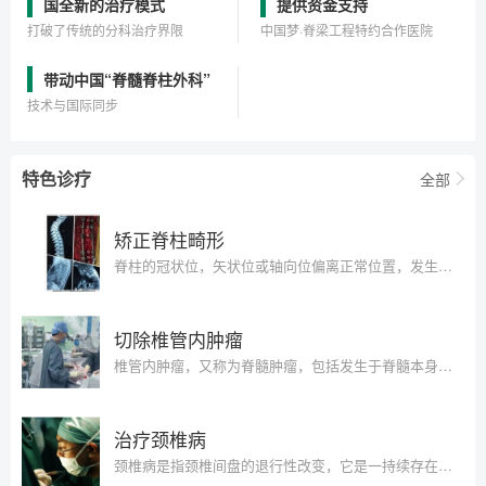
国全新的治疗模式
提供资金支持
打破了传统的分科治疗界限
中国梦·脊梁工程特约合作医院
带动中国“脊髓脊柱外科”
技术与国际同步
特色诊疗
全部
矫正脊柱畸形
脊柱的冠状位，矢状位或轴向位偏离正常位置，发生形态上异常的表现，称为脊柱畸形。脊柱畸形的原因考虑，可以分为特发
切除椎管内肿瘤
椎管内肿瘤，又称为脊髓肿瘤，包括发生于脊髓本身及椎管内与脊髓临近的各种组织(如神经根、硬脊膜、血管、脂肪组织、
治疗颈椎病
颈椎病是指颈椎间盘的退行性改变，它是一持续存在的自然过程。退行性病变的过程表现为相对的无症状或偶然发生的轻微表